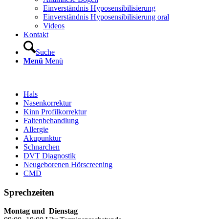
Einverständnis Hyposensibilisierung
Einverständnis Hyposensibilisierung oral
Videos
Kontakt
Suche
Menü
Menü
Hals
Nasenkorrektur
Kinn Profilkorrektur
Faltenbehandlung
Allergie
Akupunktur
Schnarchen
DVT Diagnostik
Neugeborenen Hörscreening
CMD
Sprechzeiten
Montag und Dienstag