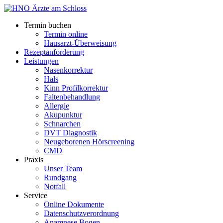
Termin buchen
Termin online
Hausarzt-Überweisung
Rezeptanforderung
Leistungen
Nasenkorrektur
Hals
Kinn Profilkorrektur
Faltenbehandlung
Allergie
Akupunktur
Schnarchen
DVT Diagnostik
Neugeborenen Hörscreening
CMD
Praxis
Unser Team
Rundgang
Notfall
Service
Online Dokumente
Datenschutzverordnung
Anamnese Bogen