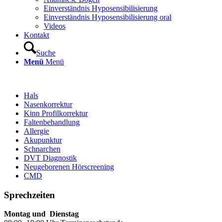
Einverständnis Hyposensibilisierung
Einverständnis Hyposensibilisierung oral
Videos
Kontakt
Suche
Menü
Menü
Hals
Nasenkorrektur
Kinn Profilkorrektur
Faltenbehandlung
Allergie
Akupunktur
Schnarchen
DVT Diagnostik
Neugeborenen Hörscreening
CMD
Sprechzeiten
Montag und Dienstag