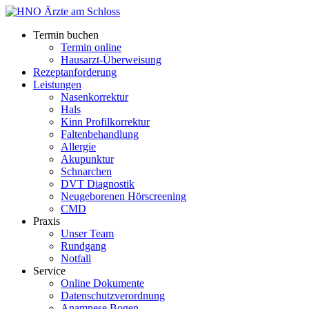
Termin buchen
Termin online
Hausarzt-Überweisung
Rezeptanforderung
Leistungen
Nasenkorrektur
Hals
Kinn Profilkorrektur
Faltenbehandlung
Allergie
Akupunktur
Schnarchen
DVT Diagnostik
Neugeborenen Hörscreening
CMD
Praxis
Unser Team
Rundgang
Notfall
Service
Online Dokumente
Datenschutzverordnung
Anamnese Bogen