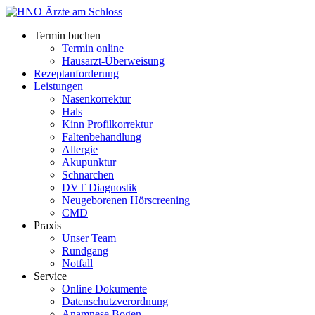
Termin buchen
Termin online
Hausarzt-Überweisung
Rezeptanforderung
Leistungen
Nasenkorrektur
Hals
Kinn Profilkorrektur
Faltenbehandlung
Allergie
Akupunktur
Schnarchen
DVT Diagnostik
Neugeborenen Hörscreening
CMD
Praxis
Unser Team
Rundgang
Notfall
Service
Online Dokumente
Datenschutzverordnung
Anamnese Bogen