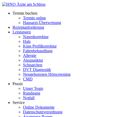
Termin buchen
Termin online
Hausarzt-Überweisung
Rezeptanforderung
Leistungen
Nasenkorrektur
Hals
Kinn Profilkorrektur
Faltenbehandlung
Allergie
Akupunktur
Schnarchen
DVT Diagnostik
Neugeborenen Hörscreening
CMD
Praxis
Unser Team
Rundgang
Notfall
Service
Online Dokumente
Datenschutzverordnung
Anamnese Bogen