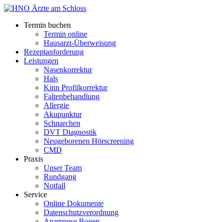
Termin buchen
Termin online
Hausarzt-Überweisung
Rezeptanforderung
Leistungen
Nasenkorrektur
Hals
Kinn Profilkorrektur
Faltenbehandlung
Allergie
Akupunktur
Schnarchen
DVT Diagnostik
Neugeborenen Hörscreening
CMD
Praxis
Unser Team
Rundgang
Notfall
Service
Online Dokumente
Datenschutzverordnung
Anamnese Bogen