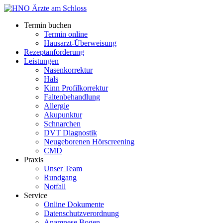
Termin buchen
Termin online
Hausarzt-Überweisung
Rezeptanforderung
Leistungen
Nasenkorrektur
Hals
Kinn Profilkorrektur
Faltenbehandlung
Allergie
Akupunktur
Schnarchen
DVT Diagnostik
Neugeborenen Hörscreening
CMD
Praxis
Unser Team
Rundgang
Notfall
Service
Online Dokumente
Datenschutzverordnung
Anamnese Bogen