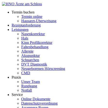
Termin buchen
Termin online
Hausarzt-Überweisung
Rezeptanforderung
Leistungen
Nasenkorrektur
Hals
Kinn Profilkorrektur
Faltenbehandlung
Allergie
Akupunktur
Schnarchen
DVT Diagnostik
Neugeborenen Hörscreening
CMD
Praxis
Unser Team
Rundgang
Notfall
Service
Online Dokumente
Datenschutzverordnung
Anamnese Bogen