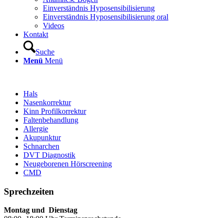
Einverständnis Hyposensibilisierung
Einverständnis Hyposensibilisierung oral
Videos
Kontakt
Suche
Menü
Menü
Hals
Nasenkorrektur
Kinn Profilkorrektur
Faltenbehandlung
Allergie
Akupunktur
Schnarchen
DVT Diagnostik
Neugeborenen Hörscreening
CMD
Sprechzeiten
Montag und Dienstag