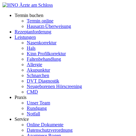
Termin buchen
Termin online
Hausarzt-Überweisung
Rezeptanforderung
Leistungen
Nasenkorrektur
Hals
Kinn Profilkorrektur
Faltenbehandlung
Allergie
Akupunktur
Schnarchen
DVT Diagnostik
Neugeborenen Hörscreening
CMD
Praxis
Unser Team
Rundgang
Notfall
Service
Online Dokumente
Datenschutzverordnung
Anamnese Bogen