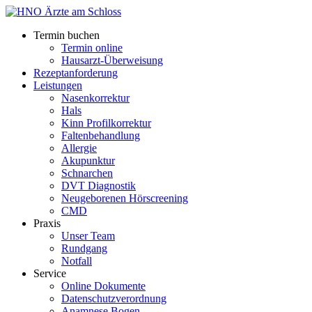
Termin buchen
Termin online
Hausarzt-Überweisung
Rezeptanforderung
Leistungen
Nasenkorrektur
Hals
Kinn Profilkorrektur
Faltenbehandlung
Allergie
Akupunktur
Schnarchen
DVT Diagnostik
Neugeborenen Hörscreening
CMD
Praxis
Unser Team
Rundgang
Notfall
Service
Online Dokumente
Datenschutzverordnung
Anamnese Bogen