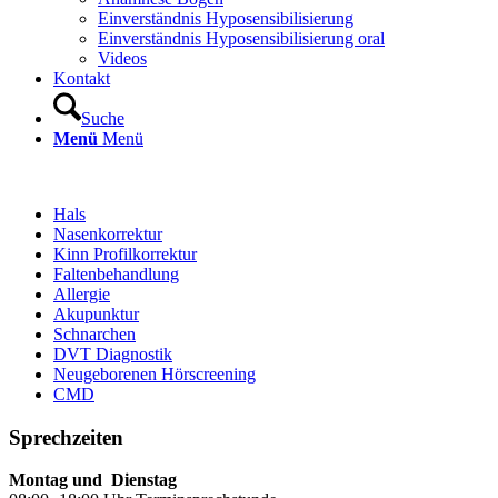
Einverständnis Hyposensibilisierung
Einverständnis Hyposensibilisierung oral
Videos
Kontakt
Suche
Menü
Menü
Hals
Nasenkorrektur
Kinn Profilkorrektur
Faltenbehandlung
Allergie
Akupunktur
Schnarchen
DVT Diagnostik
Neugeborenen Hörscreening
CMD
Sprechzeiten
Montag und Dienstag