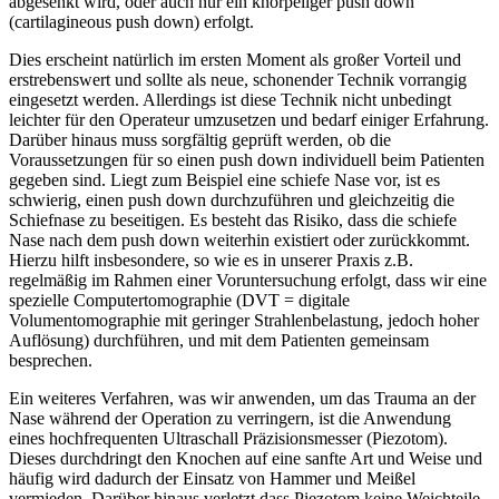
abgesenkt wird, oder auch nur ein knorpeliger push down
(cartilagineous push down) erfolgt.
Dies erscheint natürlich im ersten Moment als großer Vorteil und
erstrebenswert und sollte als neue, schonender Technik vorrangig
eingesetzt werden. Allerdings ist diese Technik nicht unbedingt
leichter für den Operateur umzusetzen und bedarf einiger Erfahrung.
Darüber hinaus muss sorgfältig geprüft werden, ob die
Voraussetzungen für so einen push down individuell beim Patienten
gegeben sind. Liegt zum Beispiel eine schiefe Nase vor, ist es
schwierig, einen push down durchzuführen und gleichzeitig die
Schiefnase zu beseitigen. Es besteht das Risiko, dass die schiefe
Nase nach dem push down weiterhin existiert oder zurückkommt.
Hierzu hilft insbesondere, so wie es in unserer Praxis z.B.
regelmäßig im Rahmen einer Voruntersuchung erfolgt, dass wir eine
spezielle Computertomographie (DVT = digitale
Volumentomographie mit geringer Strahlenbelastung, jedoch hoher
Auflösung) durchführen, und mit dem Patienten gemeinsam
besprechen.
Ein weiteres Verfahren, was wir anwenden, um das Trauma an der
Nase während der Operation zu verringern, ist die Anwendung
eines hochfrequenten Ultraschall Präzisionsmesser (Piezotom).
Dieses durchdringt den Knochen auf eine sanfte Art und Weise und
häufig wird dadurch der Einsatz von Hammer und Meißel
vermieden. Darüber hinaus verletzt dass Piezotom keine Weichteile