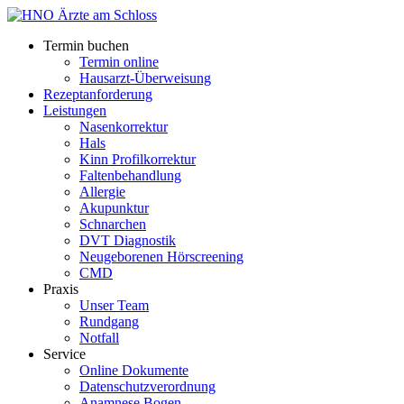
Termin buchen
Termin online
Hausarzt-Überweisung
Rezeptanforderung
Leistungen
Nasenkorrektur
Hals
Kinn Profilkorrektur
Faltenbehandlung
Allergie
Akupunktur
Schnarchen
DVT Diagnostik
Neugeborenen Hörscreening
CMD
Praxis
Unser Team
Rundgang
Notfall
Service
Online Dokumente
Datenschutzverordnung
Anamnese Bogen