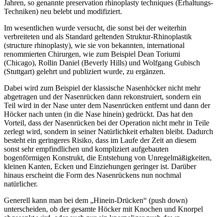
Jahren, so genannte preservation rhinoplasty techniques (Erhaltungs-
Techniken) neu belebt und modifiziert.
Im wesentlichen wurde versucht, die sonst bei der weiterhin
verbreiteten und als Standard geltenden Struktur-Rhinoplastik
(structure rhinoplasty), wie sie von bekannten, international
renommierten Chirurgen, wie zum Beispiel Dean Toriumi
(Chicago), Rollin Daniel (Beverly Hills) und Wolfgang Gubisch
(Stuttgart) gelehrt und publiziert wurde, zu ergänzen.
Dabei wird zum Beispiel der klassische Nasenhöcker nicht mehr
abgetragen und der Nasenrücken dann rekonstruiert, sondern ein
Teil wird in der Nase unter dem Nasenrücken entfernt und dann der
Höcker nach unten (in die Nase hinein) gedrückt. Das hat den
Vorteil, dass der Nasenrücken bei der Operation nicht mehr in Teile
zerlegt wird, sondern in seiner Natürlichkeit erhalten bleibt. Dadurch
besteht ein geringeres Risiko, dass im Laufe der Zeit an diesem
sonst sehr empfindlichen und kompliziert aufgebauten
bogenförmigen Konstrukt, die Entstehung von Unregelmäßigkeiten,
kleinen Kanten, Ecken und Einziehungen geringer ist. Darüber
hinaus erscheint die Form des Nasenrückens nun nochmal
natürlicher.
Generell kann man bei dem „Hinein-Drücken“ (push down)
unterscheiden, ob der gesamte Höcker mit Knochen und Knorpel