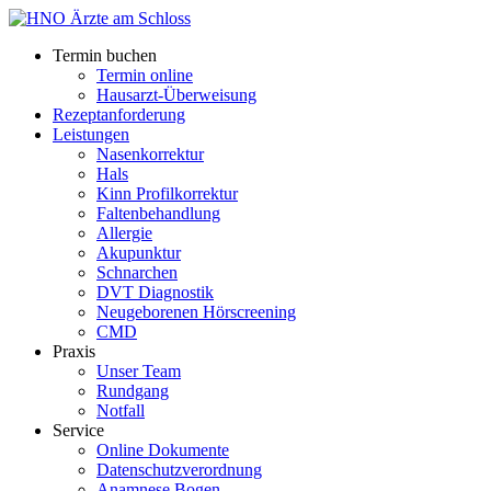
Termin buchen
Termin online
Hausarzt-Überweisung
Rezeptanforderung
Leistungen
Nasenkorrektur
Hals
Kinn Profilkorrektur
Faltenbehandlung
Allergie
Akupunktur
Schnarchen
DVT Diagnostik
Neugeborenen Hörscreening
CMD
Praxis
Unser Team
Rundgang
Notfall
Service
Online Dokumente
Datenschutzverordnung
Anamnese Bogen