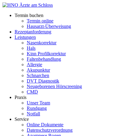
Termin buchen
Termin online
Hausarzt-Überweisung
Rezeptanforderung
Leistungen
Nasenkorrektur
Hals
Kinn Profilkorrektur
Faltenbehandlung
Allergie
Akupunktur
Schnarchen
DVT Diagnostik
Neugeborenen Hörscreening
CMD
Praxis
Unser Team
Rundgang
Notfall
Service
Online Dokumente
Datenschutzverordnung
Anamnese Bogen