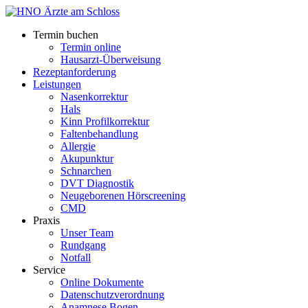
Termin buchen
Termin online
Hausarzt-Überweisung
Rezeptanforderung
Leistungen
Nasenkorrektur
Hals
Kinn Profilkorrektur
Faltenbehandlung
Allergie
Akupunktur
Schnarchen
DVT Diagnostik
Neugeborenen Hörscreening
CMD
Praxis
Unser Team
Rundgang
Notfall
Service
Online Dokumente
Datenschutzverordnung
Anamnese Bogen