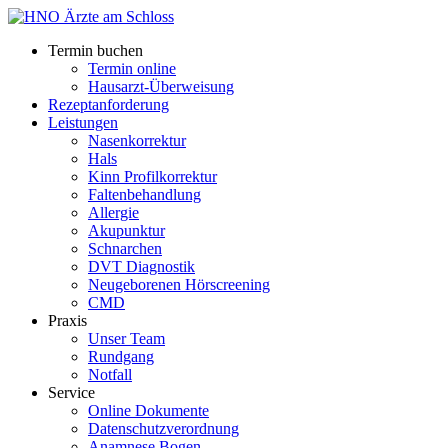
Termin buchen
Termin online
Hausarzt-Überweisung
Rezeptanforderung
Leistungen
Nasenkorrektur
Hals
Kinn Profilkorrektur
Faltenbehandlung
Allergie
Akupunktur
Schnarchen
DVT Diagnostik
Neugeborenen Hörscreening
CMD
Praxis
Unser Team
Rundgang
Notfall
Service
Online Dokumente
Datenschutzverordnung
Anamnese Bogen