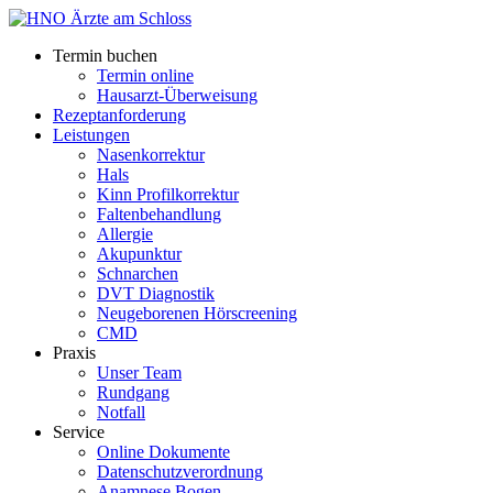
Termin buchen
Termin online
Hausarzt-Überweisung
Rezeptanforderung
Leistungen
Nasenkorrektur
Hals
Kinn Profilkorrektur
Faltenbehandlung
Allergie
Akupunktur
Schnarchen
DVT Diagnostik
Neugeborenen Hörscreening
CMD
Praxis
Unser Team
Rundgang
Notfall
Service
Online Dokumente
Datenschutzverordnung
Anamnese Bogen