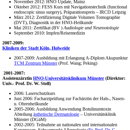
November 2012: HNO Update, Mainz
Oktober 2012: FESS Kurs mit Navigationstechnik (functional
endoscopic sinus surgery), Präparationspreis – IRCD Leipzig
März 2012: Zertifizierung Digitale Volumen Tomographie
(DVT), Diagnostik in der HNO-Heilkunde
Mai 2011: Zertifikat (BV )
Audiologie und Neurootologie
September 2010: Impfen/Reisemedizin
2007-2009:
Kliniken der Stadt Köln, Holweide
2007-2009: Ausbildung mit Erlangung A-Diplom Akupunktur
TCM Zentrum Münster
(Prof. Wang; Peking)
2001-2007:
Assistenzärztin
HNO-Universitätsklinikum Münster
(Direktor:
Univ.- Prof. Dr. W. Stoll)
2006: Laserschutzkurs
Juni 2006: Facharztprüfung zur Fachärztin der Hals-, Nasen-
u. Ohrenheilkunde
2005-2006: Ausbildung Anwendung Botulinumtoxin
Abteilung
ästhetische Dermatologie
– Universitätsklinik
Münster (DGäM)
2002-2005: Teilnahme an nationalen und internationalen
Kongressen, Schwerpunkt Allergologie (
Fr. Prof. Dr. C.