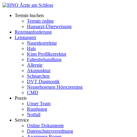
Termin buchen
Termin online
Hausarzt-Überweisung
Rezeptanforderung
Leistungen
Nasenkorrektur
Hals
Kinn Profilkorrektur
Faltenbehandlung
Allergie
Akupunktur
Schnarchen
DVT Diagnostik
Neugeborenen Hörscreening
CMD
Praxis
Unser Team
Rundgang
Notfall
Service
Online Dokumente
Datenschutzverordnung
Anamnese Bogen