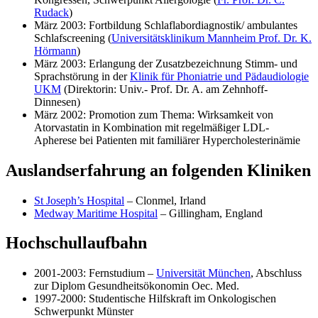
Rudack
)
März 2003: Fortbildung Schlaflabordiagnostik/ ambulantes
Schlafscreening (
Universitätsklinikum Mannheim Prof. Dr. K.
Hörmann
)
März 2003: Erlangung der Zusatzbezeichnung Stimm- und
Sprachstörung in der
Klinik für Phoniatrie und Pädaudiologie
UKM
(Direktorin: Univ.- Prof. Dr. A. am Zehnhoff-
Dinnesen)
März 2002: Promotion zum Thema: Wirksamkeit von
Atorvastatin in Kombination mit regelmäßiger LDL-
Apherese bei Patienten mit familiärer Hypercholesterinämie
Auslandserfahrung an folgenden Kliniken
St Joseph’s Hospital
– Clonmel, Irland
Medway Maritime Hospital
– Gillingham, England
Hochschullaufbahn
2001-2003: Fernstudium –
Universität München
, Abschluss
zur Diplom Gesundheitsökonomin Oec. Med.
1997-2000: Studentische Hilfskraft im Onkologischen
Schwerpunkt Münster