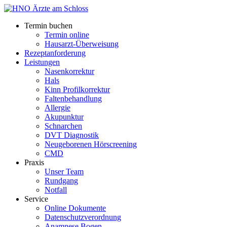
Termin buchen
Termin online
Hausarzt-Überweisung
Rezeptanforderung
Leistungen
Nasenkorrektur
Hals
Kinn Profilkorrektur
Faltenbehandlung
Allergie
Akupunktur
Schnarchen
DVT Diagnostik
Neugeborenen Hörscreening
CMD
Praxis
Unser Team
Rundgang
Notfall
Service
Online Dokumente
Datenschutzverordnung
Anamnese Bogen