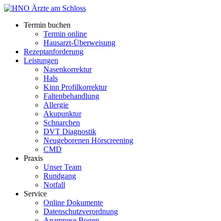
Termin buchen
Termin online
Hausarzt-Überweisung
Rezeptanforderung
Leistungen
Nasenkorrektur
Hals
Kinn Profilkorrektur
Faltenbehandlung
Allergie
Akupunktur
Schnarchen
DVT Diagnostik
Neugeborenen Hörscreening
CMD
Praxis
Unser Team
Rundgang
Notfall
Service
Online Dokumente
Datenschutzverordnung
Anamnese Bogen