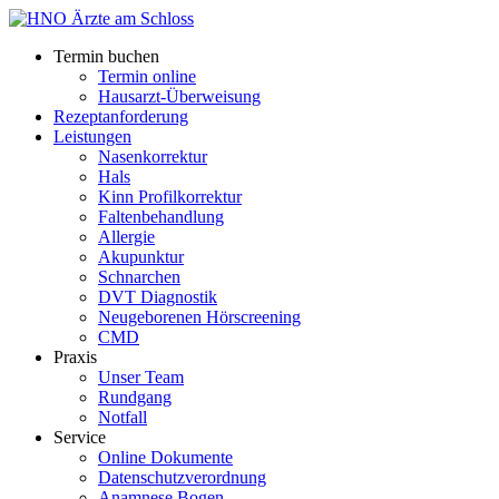
Termin buchen
Termin online
Hausarzt-Überweisung
Rezeptanforderung
Leistungen
Nasenkorrektur
Hals
Kinn Profilkorrektur
Faltenbehandlung
Allergie
Akupunktur
Schnarchen
DVT Diagnostik
Neugeborenen Hörscreening
CMD
Praxis
Unser Team
Rundgang
Notfall
Service
Online Dokumente
Datenschutzverordnung
Anamnese Bogen